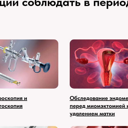
ции соблюдать в перио
роскопия и
Обследование эндом
тоскопия
перед миомэктомией 
удалением матки