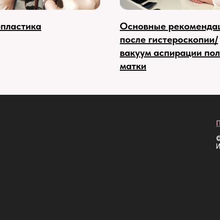
пластика
Основные рекоменда
после гистероскопии/
вакуум аспирации по
матки
©
И